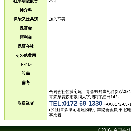
駐車場複数台
不可
仲介料
保険又は共済
加入不要
保証金
権利金
保証会社
その他費用
トイレ
設備
備考
合同会社佐藤宅建 青森県知事免許(2)第351
青森県青森市浪岡大字浪岡字細田142‐1
TEL:0172-69-1330
取扱業者
FAX:0172-69-
(公社)青森県宅地建物取引業協会会員 東北
事業者
©2016- 合同会社佐藤