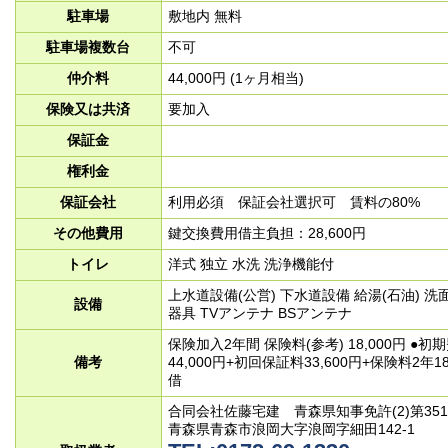
駐車場
敷地内 無料
駐車場複数台
不可
仲介料
44,000円 (1ヶ月相当)
保険又は共済
要加入
保証金
権利金
保証会社
利用必須 保証会社選択可 賃料の80%
その他費用
鍵交換費用借主負担：28,600円
トイレ
洋式 独立 水洗 洗浄機能付
上水道設備(公営) 下水道設備 給湯(石油) 洗
設備
器具 TVアンテナ BSアンテナ
保険加入2年間 保険料(参考) 18,000円 ●初期
備考
44,000円+初回保証料33,600円+保険料2年
借
合同会社佐藤宅建 青森県知事免許(2)第351
青森県青森市浪岡大字浪岡字細田142‐1