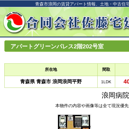
青森市浪岡の賃貸アパート情報、土地・中古住
アパートグリーンパレス2階202号室
所在地
間取
4
青森県 青森市 浪岡浪岡平野
1LDK
浪岡病
本物件の内容や画像等は全て現況優先